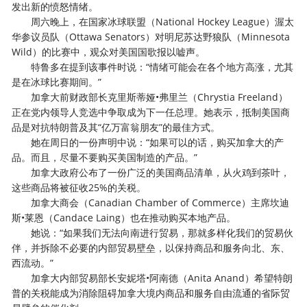
发出新的愤怒情绪。
周六晚上，在国家冰球联盟（National Hockey League）渥太
华参议员队（Ottawa Senators）对明尼苏达野狼队（Minnesota
Wild）的比赛中，观众对美国国歌报以嘘声。
特鲁多在提到该事件时说：“情绪可能会在各个地方高涨，尤其
是在冰球比赛期间。”
加拿大前财政部长克里斯蒂娅•弗里兰（Chrystia Freeland）
正在党内领导人竞选中争取成为下一任总理。她表示，抵制美国商
品是对抗特朗普及其“亿万富翁朋友”的最佳方式。
她在周日的一份声明中说：“如果可以的话，购买加拿大的产
品。而且，尽量不要购买美国制造的产品。”
加拿大政府公布了一份广泛的美国商品清单，从火鸡到茶叶，
这些商品将被征收25%的关税。
加拿大商会（Canadian Chamber of Commerce）主席坎迪
斯•莱恩（Candace Laing）也在推动购买本地产品。
她说：“如果我们无法向南进行贸易，那就多样化我们的贸易伙
伴，并拆除不必要的内部贸易壁垒，以保持商品和服务向北、东、
西流动。”
加拿大内部贸易部长安妮塔•阿南德（Anita Anand）希望特朗
普的关税能成为消除阻碍加拿大境内商品和服务自由流通的省际贸