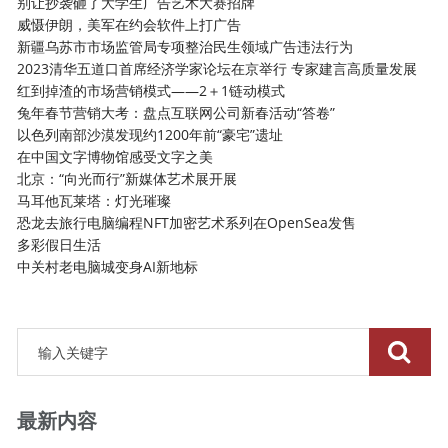
别让抄袭砸了大学生广告艺术大赛招牌
威慑伊朗，美军在约会软件上打广告
新疆乌苏市市场监管局专项整治民生领域广告违法行为
2023清华五道口首席经济学家论坛在京举行 专家建言高质量发展
红到掉渣的市场营销模式——2＋1链动模式
兔年春节营销大考：盘点互联网公司新春活动“答卷”
以色列南部沙漠发现约1200年前“豪宅”遗址
在中国文字博物馆感受文字之美
北京：“向光而行”新媒体艺术展开展
马耳他瓦莱塔：灯光璀璨
恐龙去旅行电脑编程NFT加密艺术系列在OpenSea发售
多彩假日生活
中关村老电脑城变身AI新地标
最新内容