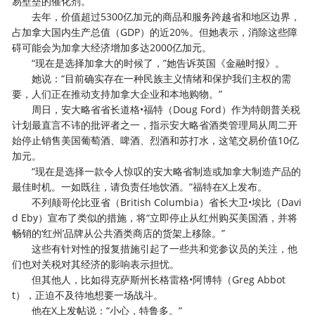
易壁垒的催化剂。
去年，价值超过5300亿加元的商品和服务跨越省和地区边界，
占加拿大国内生产总值（GDP）的近20%。但她表示，消除这些障
碍可能会为加拿大经济增加多达2000亿加元。
“现在是选择加拿大的时候了，”她告诉英国《金融时报》。
她说：“目前确实存在一种民族主义情绪和保护我们主权的需
要，人们正在推动支持加拿大企业和本地购物。”
周日，安大略省省长道格•福特（Doug Ford）作为特朗普关税
计划最直言不讳的批评者之一，指示安大略省酒类管理局从周二开
始停止销售美国葡萄酒、啤酒、烈酒和苏打水，这笔交易价值10亿
加元。
“现在是选择一款令人惊叹的安大略省制造或加拿大制造产品的
最佳时机。一如既往，请负责任地饮酒。”福特在X上发布。
不列颠哥伦比亚省（British Columbia）省长大卫•埃比（Davi
d Eby）宣布了类似的措施，将“立即停止从红州购买美国酒，并将
畅销的‘红州’品牌从公共酒类商店的货架上移除。”
这些有针对性的报复措施引起了一些共和党参议员的关注，他
们也对关税对其经济的影响表示担忧。
但其他人，比如得克萨斯州长格雷格•阿博特（Greg Abbot
t），正迫不及待地想要一场战斗。
他在X上发帖说：“小心，特鲁多。”