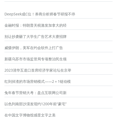
DeepSeek成C位！券商分析师春节研报不停
金融时报：特朗普关税激发加拿大的经
别让抄袭砸了大学生广告艺术大赛招牌
威慑伊朗，美军在约会软件上打广告
新疆乌苏市市场监管局专项整治民生领
2023清华五道口首席经济学家论坛在京举
红到掉渣的市场营销模式——2＋1链动模
兔年春节营销大考：盘点互联网公司新
以色列南部沙漠发现约1200年前“豪宅”
在中国文字博物馆感受文字之美