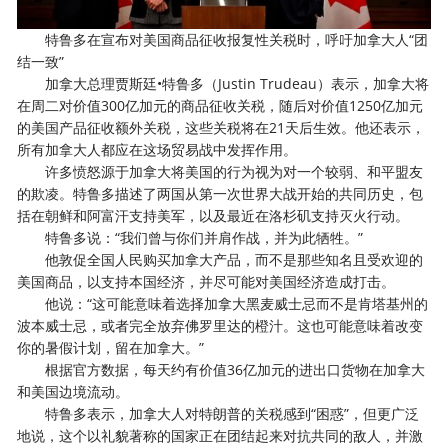
特鲁多在宣布对美国商品征收报复性关税时，呼吁加拿大人“团
结一致”
加拿大总理贾斯廷•特鲁多（Justin Trudeau）表示，加拿大将
在周二对价值300亿加元的商品征收关税，随后对价值1250亿加元
的美国产品征收额外关税，这些关税将在21天后生效。他还表示，
所有加拿大人都应在这场贸易战中发挥作用。
许多愤怒源于加拿大将美国的行为视为对一个较弱、和平盟友
的欺凌。特鲁多描述了两国从第一次世界大战开始的共同历史，包
括在朝鲜和阿富汗支持美军，以及最近在洛杉矶支持灭火行动。
特鲁多说：“我们曾与你们并肩作战，并为此牺牲。”
他敦促全国人民购买加拿大产品，而不是那些知名且受欢迎的
美国商品，以支持本国经济，并尽可能对美国经济造成打击。
他说：“这可能意味着选择加拿大黑麦威士忌而不是肯塔基州的
波本威士忌，或者完全放弃佛罗里达的橙汁。这也可能意味着改变
你的暑假计划，留在加拿大。”
根据官方数据，每天约有价值36亿加元的进出口货物在加拿大
和美国边境流动。
特鲁多表示，加拿大人对特朗普的关税感到“困惑”，但更广泛
地说，这个以礼貌著称的国家正在团结起来对抗共同的敌人，并激