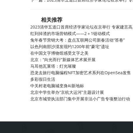
相关推荐
2023清华五道口首席经济学家论坛在京举行 专家建言
红到掉渣的市场营销模式——2＋1链动模式
兔年春节营销大考：盘点互联网公司新春活动“答卷”
以色列南部沙漠发现约1200年前“豪宅”遗址
在中国文字博物馆感受文字之美
北京：“向光而行”新媒体艺术展开展
马耳他瓦莱塔：灯光璀璨
恐龙去旅行电脑编程NFT加密艺术系列在OpenSea发售
多彩假日生活
中关村老电脑城变身AI新地标
北京中学生举办“京杭大运河”主题设计展
北京市城管执法部门集中开展非法小广告专项整治行动