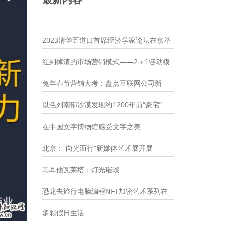
2023清华五道口首席经济学家论坛在京举
红到掉渣的市场营销模式——2＋1链动模
兔年春节营销大考：盘点互联网公司新
以色列南部沙漠发现约1200年前“豪宅”
在中国文字博物馆感受文字之美
北京：“向光而行”新媒体艺术展开展
马耳他瓦莱塔：灯光璀璨
恐龙去旅行电脑编程NFT加密艺术系列在
多彩假日生活