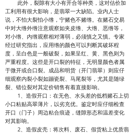
此外，裂隙有大小有开合等种类，这对估价加
工利用有很大影响，是翡翠一大缺陷。业内人士
说，不怕大裂怕小绺，宁赌色不赌绺。在赌石交易
中对大绺外绺注意观察如夹皮绺、大绺、恶绺等，
对小绺、内绺观察相对薄弱，必须慎之又慎。专家
经过研究指出，应用绺的颜色可以判断其破坏程
度，呈白色是一般破裂，如果呈红、黄、黑色则为
严重程度。这些是开口裂的特征，无明显颜色者属
于微开或合口裂。成品和明货（开门翡翠）则应仔
细观察内裂小裂如蹦瓷裂、马尾裂等，尤其是随绿
裂、错位裂对其定价销售有着直接影响。
1、造假开口：在无色、水头差的低档赌石上切
小口粘贴高翠薄片，以劣充优。鉴定时应仔细检查
开口（门子）周边粘合痕迹，缝隙形态和温差变化
对其影响。
2、造假皮壳：将次料、废石、假货粘上优质翡