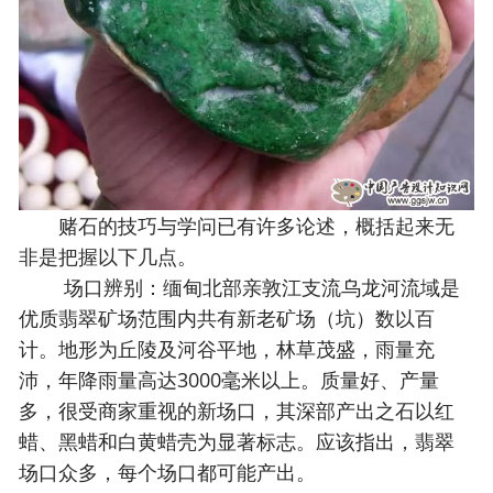
赌石的技巧与学问已有许多论述，概括起来无
非是把握以下几点。
场口辨别：缅甸北部亲敦江支流乌龙河流域是
优质翡翠矿场范围内共有新老矿场（坑）数以百
计。地形为丘陵及河谷平地，林草茂盛，雨量充
沛，年降雨量高达3000毫米以上。质量好、产量
多，很受商家重视的新场口，其深部产出之石以红
蜡、黑蜡和白黄蜡壳为显著标志。应该指出，翡翠
场口众多，每个场口都可能产出。