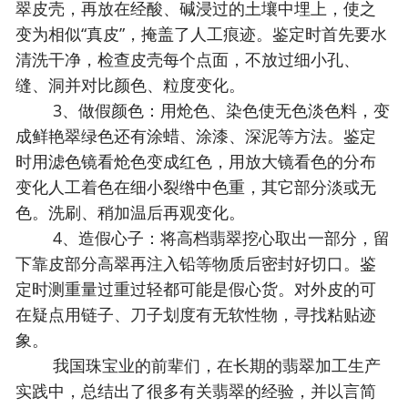
翠皮壳，再放在经酸、碱浸过的土壤中埋上，使之
变为相似“真皮”，掩盖了人工痕迹。鉴定时首先要水
清洗干净，检查皮壳每个点面，不放过细小孔、
缝、洞并对比颜色、粒度变化。
3、做假颜色：用炝色、染色使无色淡色料，变
成鲜艳翠绿色还有涂蜡、涂漆、深泥等方法。鉴定
时用滤色镜看炝色变成红色，用放大镜看色的分布
变化人工着色在细小裂绺中色重，其它部分淡或无
色。洗刷、稍加温后再观变化。
4、造假心子：将高档翡翠挖心取出一部分，留
下靠皮部分高翠再注入铅等物质后密封好切口。鉴
定时测重量过重过轻都可能是假心货。对外皮的可
在疑点用链子、刀子划度有无软性物，寻找粘贴迹
象。
我国珠宝业的前辈们，在长期的翡翠加工生产
实践中，总结出了很多有关翡翠的经验，并以言简